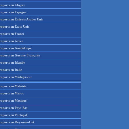
roports en Chypre
roports en Espagne
roports en Émirats Arabes Unis
roports en États-Unis
roports en France
roports en Grèce
roports en Guadeloupe
roports en Guyane Française
roports en Irlande
oports en Italie
roports en Madagascar
roports en Malaisie
roports en Maroc
roports en Mexique
roports en Pays-Bas
roports en Portugal
roports en Royaume-Uni