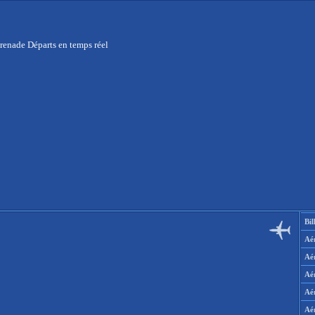
renade Départs en temps réel
Bil
Aér
Aé
Aé
Aé
Aé