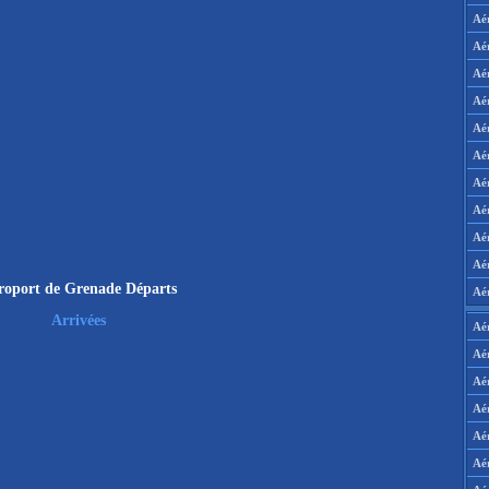
Aé
Aé
Aé
Aé
Aé
Aé
Aé
Aé
Aé
Aér
roport de Grenade Départs
Aé
Arrivées
Aé
Aé
Aé
Aé
Aé
Aé