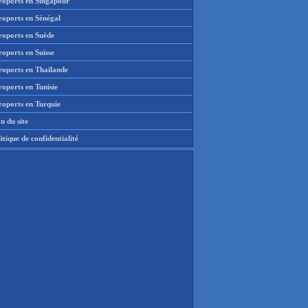
roports en Singapour
roports en Sénégal
roports en Suède
oports en Suisse
roports en Thaïlande
oports en Tunisie
roports en Turquie
n du site
itique de confidentialité