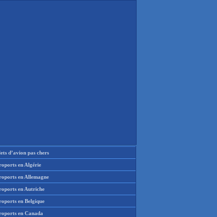
lets d’avion pas chers
oports en Algérie
roports en Allemagne
roports en Autriche
roports en Belgique
roports en Canada