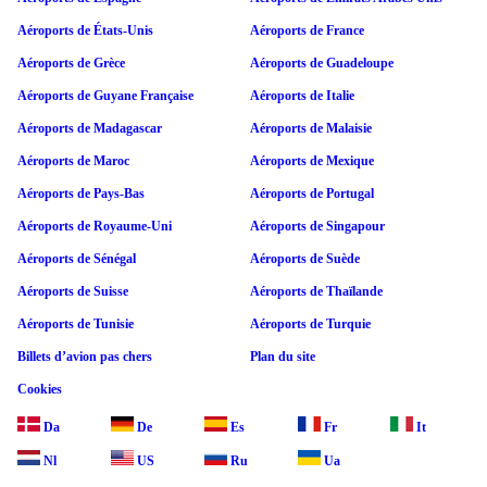
Aéroports de États-Unis
Aéroports de France
Aéroports de Grèce
Aéroports de Guadeloupe
Aéroports de Guyane Française
Aéroports de Italie
Aéroports de Madagascar
Aéroports de Malaisie
Aéroports de Maroc
Aéroports de Mexique
Aéroports de Pays-Bas
Aéroports de Portugal
Aéroports de Royaume-Uni
Aéroports de Singapour
Aéroports de Sénégal
Aéroports de Suède
Aéroports de Suisse
Aéroports de Thaïlande
Aéroports de Tunisie
Aéroports de Turquie
Billets d’avion pas chers
Plan du site
Cookies
Da
De
Es
Fr
It
Nl
US
Ru
Ua