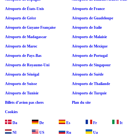
Aéroports de États-Unis
Aéroports de France
Aéroports de Grèce
Aéroports de Guadeloupe
Aéroports de Guyane Française
Aéroports de Italie
Aéroports de Madagascar
Aéroports de Malaisie
Aéroports de Maroc
Aéroports de Mexique
Aéroports de Pays-Bas
Aéroports de Portugal
Aéroports de Royaume-Uni
Aéroports de Singapour
Aéroports de Sénégal
Aéroports de Suède
Aéroports de Suisse
Aéroports de Thaïlande
Aéroports de Tunisie
Aéroports de Turquie
Billets d’avion pas chers
Plan du site
Cookies
Da
De
Es
Fr
It
Nl
US
Ru
Ua