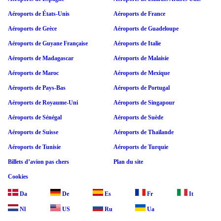
Aéroports de États-Unis
Aéroports de France
Aéroports de Grèce
Aéroports de Guadeloupe
Aéroports de Guyane Française
Aéroports de Italie
Aéroports de Madagascar
Aéroports de Malaisie
Aéroports de Maroc
Aéroports de Mexique
Aéroports de Pays-Bas
Aéroports de Portugal
Aéroports de Royaume-Uni
Aéroports de Singapour
Aéroports de Sénégal
Aéroports de Suède
Aéroports de Suisse
Aéroports de Thaïlande
Aéroports de Tunisie
Aéroports de Turquie
Billets d’avion pas chers
Plan du site
Cookies
Da
De
Es
Fr
It
Nl
US
Ru
Ua