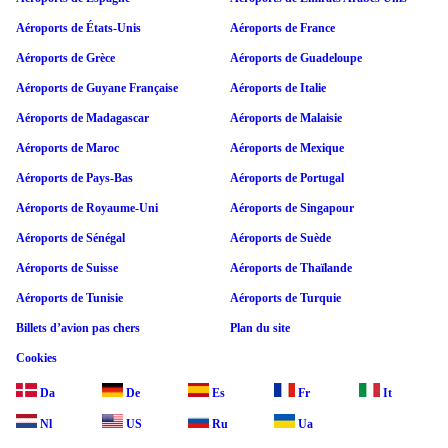
Aéroports de États-Unis
Aéroports de France
Aéroports de Grèce
Aéroports de Guadeloupe
Aéroports de Guyane Française
Aéroports de Italie
Aéroports de Madagascar
Aéroports de Malaisie
Aéroports de Maroc
Aéroports de Mexique
Aéroports de Pays-Bas
Aéroports de Portugal
Aéroports de Royaume-Uni
Aéroports de Singapour
Aéroports de Sénégal
Aéroports de Suède
Aéroports de Suisse
Aéroports de Thaïlande
Aéroports de Tunisie
Aéroports de Turquie
Billets d’avion pas chers
Plan du site
Cookies
Da
De
Es
Fr
It
Nl
US
Ru
Ua