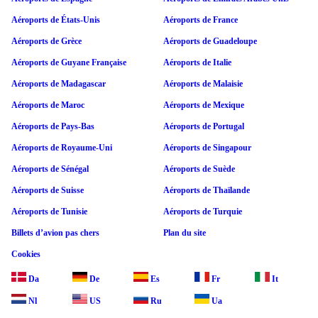
Aéroports de États-Unis
Aéroports de France
Aéroports de Grèce
Aéroports de Guadeloupe
Aéroports de Guyane Française
Aéroports de Italie
Aéroports de Madagascar
Aéroports de Malaisie
Aéroports de Maroc
Aéroports de Mexique
Aéroports de Pays-Bas
Aéroports de Portugal
Aéroports de Royaume-Uni
Aéroports de Singapour
Aéroports de Sénégal
Aéroports de Suède
Aéroports de Suisse
Aéroports de Thaïlande
Aéroports de Tunisie
Aéroports de Turquie
Billets d’avion pas chers
Plan du site
Cookies
Da
De
Es
Fr
It
Nl
US
Ru
Ua