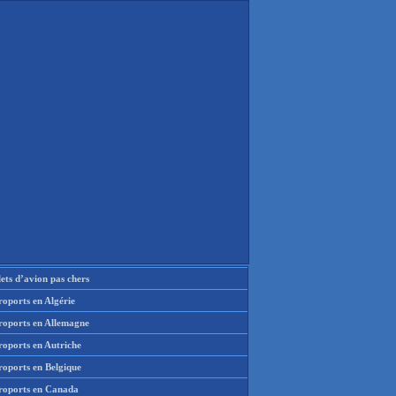
lets d’avion pas chers
oports en Algérie
roports en Allemagne
roports en Autriche
roports en Belgique
roports en Canada