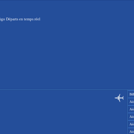
igo Départs en temps réel
Bil
Aér
Aé
Aé
Aé
Aé