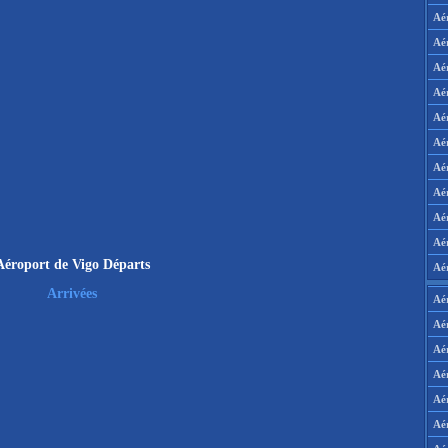
Aé
Aé
Aé
Aé
Aé
Aé
Aé
Aé
Aé
Aér
Aéroport de Vigo Départs
Aé
Arrivées
Aé
Aé
Aé
Aé
Aé
Aé