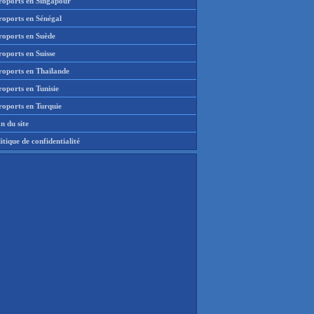
roports en Singapour
roports en Sénégal
roports en Suède
oports en Suisse
roports en Thaïlande
oports en Tunisie
roports en Turquie
n du site
itique de confidentialité