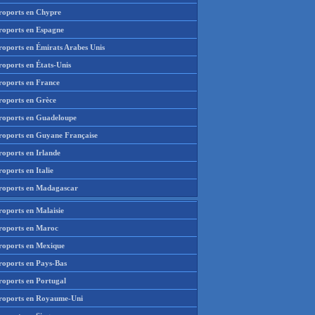
roports en Chypre
roports en Espagne
roports en Émirats Arabes Unis
roports en États-Unis
roports en France
roports en Grèce
roports en Guadeloupe
roports en Guyane Française
roports en Irlande
oports en Italie
roports en Madagascar
roports en Malaisie
roports en Maroc
roports en Mexique
roports en Pays-Bas
roports en Portugal
roports en Royaume-Uni