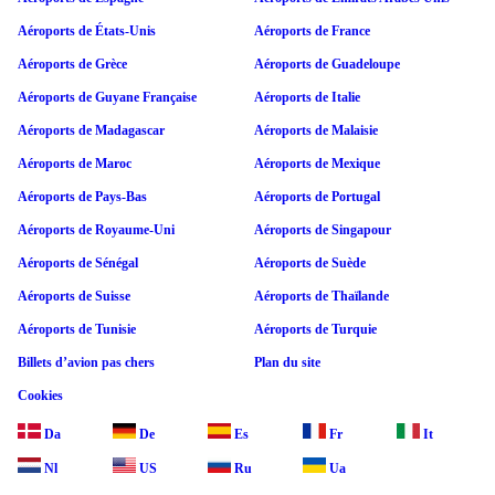
Aéroports de États-Unis
Aéroports de France
Aéroports de Grèce
Aéroports de Guadeloupe
Aéroports de Guyane Française
Aéroports de Italie
Aéroports de Madagascar
Aéroports de Malaisie
Aéroports de Maroc
Aéroports de Mexique
Aéroports de Pays-Bas
Aéroports de Portugal
Aéroports de Royaume-Uni
Aéroports de Singapour
Aéroports de Sénégal
Aéroports de Suède
Aéroports de Suisse
Aéroports de Thaïlande
Aéroports de Tunisie
Aéroports de Turquie
Billets d’avion pas chers
Plan du site
Cookies
Da
De
Es
Fr
It
Nl
US
Ru
Ua