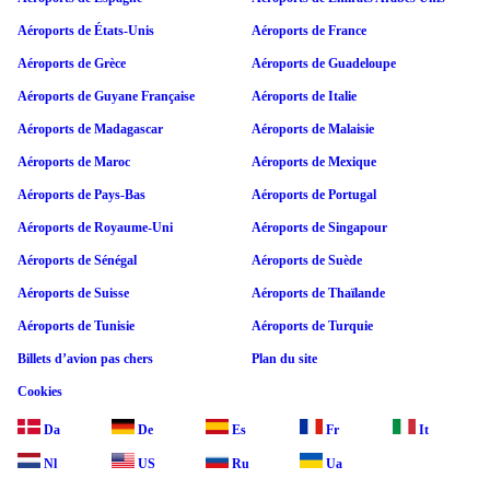
Aéroports de États-Unis
Aéroports de France
Aéroports de Grèce
Aéroports de Guadeloupe
Aéroports de Guyane Française
Aéroports de Italie
Aéroports de Madagascar
Aéroports de Malaisie
Aéroports de Maroc
Aéroports de Mexique
Aéroports de Pays-Bas
Aéroports de Portugal
Aéroports de Royaume-Uni
Aéroports de Singapour
Aéroports de Sénégal
Aéroports de Suède
Aéroports de Suisse
Aéroports de Thaïlande
Aéroports de Tunisie
Aéroports de Turquie
Billets d’avion pas chers
Plan du site
Cookies
Da
De
Es
Fr
It
Nl
US
Ru
Ua