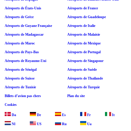
Aéroports de États-Unis
Aéroports de France
Aéroports de Grèce
Aéroports de Guadeloupe
Aéroports de Guyane Française
Aéroports de Italie
Aéroports de Madagascar
Aéroports de Malaisie
Aéroports de Maroc
Aéroports de Mexique
Aéroports de Pays-Bas
Aéroports de Portugal
Aéroports de Royaume-Uni
Aéroports de Singapour
Aéroports de Sénégal
Aéroports de Suède
Aéroports de Suisse
Aéroports de Thaïlande
Aéroports de Tunisie
Aéroports de Turquie
Billets d’avion pas chers
Plan du site
Cookies
Da
De
Es
Fr
It
Nl
US
Ru
Ua