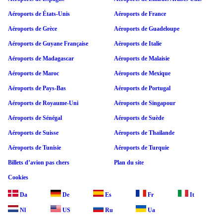
Aéroports de États-Unis
Aéroports de France
Aéroports de Grèce
Aéroports de Guadeloupe
Aéroports de Guyane Française
Aéroports de Italie
Aéroports de Madagascar
Aéroports de Malaisie
Aéroports de Maroc
Aéroports de Mexique
Aéroports de Pays-Bas
Aéroports de Portugal
Aéroports de Royaume-Uni
Aéroports de Singapour
Aéroports de Sénégal
Aéroports de Suède
Aéroports de Suisse
Aéroports de Thaïlande
Aéroports de Tunisie
Aéroports de Turquie
Billets d’avion pas chers
Plan du site
Cookies
Da
De
Es
Fr
It
Nl
US
Ru
Ua