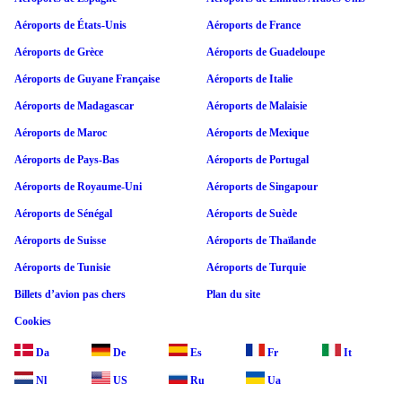
Aéroports de États-Unis
Aéroports de France
Aéroports de Grèce
Aéroports de Guadeloupe
Aéroports de Guyane Française
Aéroports de Italie
Aéroports de Madagascar
Aéroports de Malaisie
Aéroports de Maroc
Aéroports de Mexique
Aéroports de Pays-Bas
Aéroports de Portugal
Aéroports de Royaume-Uni
Aéroports de Singapour
Aéroports de Sénégal
Aéroports de Suède
Aéroports de Suisse
Aéroports de Thaïlande
Aéroports de Tunisie
Aéroports de Turquie
Billets d’avion pas chers
Plan du site
Cookies
Da
De
Es
Fr
It
Nl
US
Ru
Ua