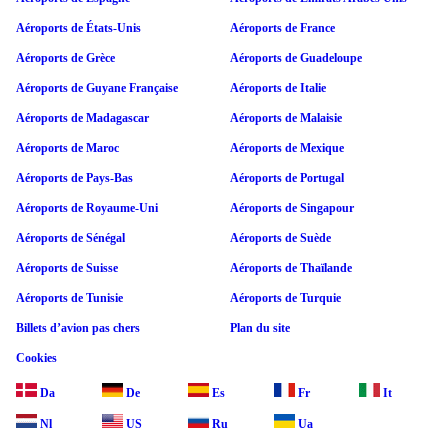
Aéroports de États-Unis
Aéroports de France
Aéroports de Grèce
Aéroports de Guadeloupe
Aéroports de Guyane Française
Aéroports de Italie
Aéroports de Madagascar
Aéroports de Malaisie
Aéroports de Maroc
Aéroports de Mexique
Aéroports de Pays-Bas
Aéroports de Portugal
Aéroports de Royaume-Uni
Aéroports de Singapour
Aéroports de Sénégal
Aéroports de Suède
Aéroports de Suisse
Aéroports de Thaïlande
Aéroports de Tunisie
Aéroports de Turquie
Billets d’avion pas chers
Plan du site
Cookies
Da
De
Es
Fr
It
Nl
US
Ru
Ua