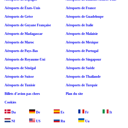
Aéroports de États-Unis
Aéroports de France
Aéroports de Grèce
Aéroports de Guadeloupe
Aéroports de Guyane Française
Aéroports de Italie
Aéroports de Madagascar
Aéroports de Malaisie
Aéroports de Maroc
Aéroports de Mexique
Aéroports de Pays-Bas
Aéroports de Portugal
Aéroports de Royaume-Uni
Aéroports de Singapour
Aéroports de Sénégal
Aéroports de Suède
Aéroports de Suisse
Aéroports de Thaïlande
Aéroports de Tunisie
Aéroports de Turquie
Billets d’avion pas chers
Plan du site
Cookies
Da
De
Es
Fr
It
Nl
US
Ru
Ua