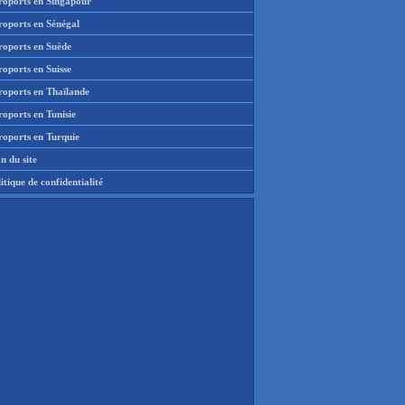
roports en Singapour
roports en Sénégal
roports en Suède
oports en Suisse
roports en Thaïlande
oports en Tunisie
roports en Turquie
n du site
itique de confidentialité