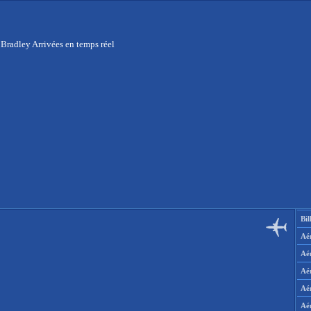
Bradley Arrivées en temps réel
Bil
Aér
Aé
Aé
Aé
Aé