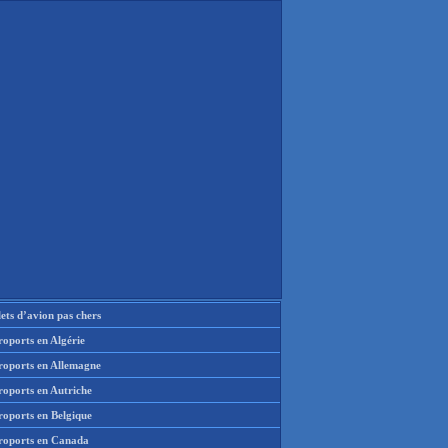
lets d’avion pas chers
oports en Algérie
roports en Allemagne
roports en Autriche
roports en Belgique
roports en Canada