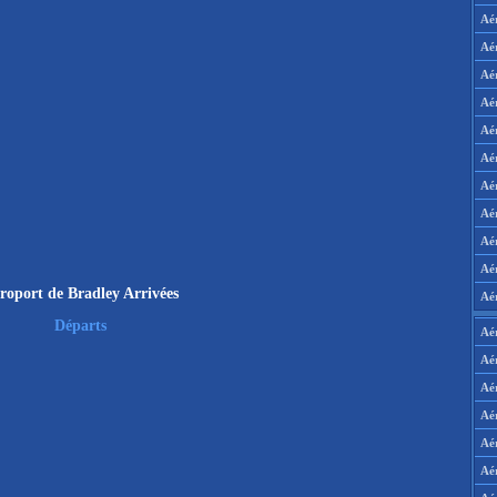
Aé
Aé
Aé
Aé
Aé
Aé
Aé
Aé
Aé
Aér
roport de Bradley Arrivées
Aé
Départs
Aé
Aé
Aé
Aé
Aé
Aé