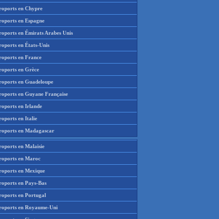
roports en Chypre
roports en Espagne
roports en Émirats Arabes Unis
roports en États-Unis
roports en France
roports en Grèce
roports en Guadeloupe
roports en Guyane Française
roports en Irlande
oports en Italie
roports en Madagascar
roports en Malaisie
roports en Maroc
roports en Mexique
roports en Pays-Bas
roports en Portugal
roports en Royaume-Uni