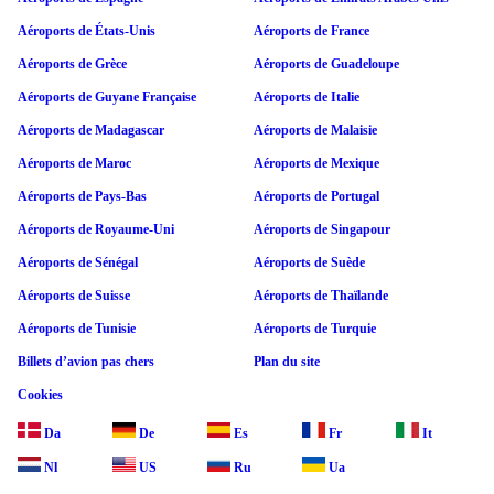
Aéroports de États-Unis
Aéroports de France
Aéroports de Grèce
Aéroports de Guadeloupe
Aéroports de Guyane Française
Aéroports de Italie
Aéroports de Madagascar
Aéroports de Malaisie
Aéroports de Maroc
Aéroports de Mexique
Aéroports de Pays-Bas
Aéroports de Portugal
Aéroports de Royaume-Uni
Aéroports de Singapour
Aéroports de Sénégal
Aéroports de Suède
Aéroports de Suisse
Aéroports de Thaïlande
Aéroports de Tunisie
Aéroports de Turquie
Billets d’avion pas chers
Plan du site
Cookies
Da
De
Es
Fr
It
Nl
US
Ru
Ua