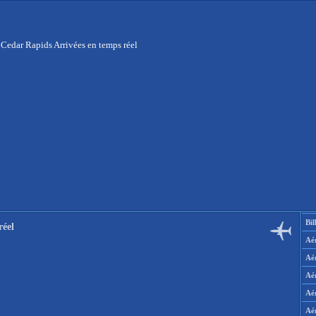
 Cedar Rapids Arrivées en temps réel
Bil
réel
Aér
Aé
Aé
Aé
Aé