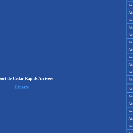
Aé
Aé
Aé
Aé
Aé
Aé
Aé
Aé
Aé
Aér
ort de Cedar Rapids Arrivées
Aé
Départs
Aé
Aé
Aé
Aé
Aé
Aé