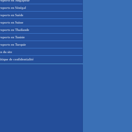
roports en Singapour
roports en Sénégal
roports en Suède
oports en Suisse
roports en Thaïlande
oports en Tunisie
roports en Turquie
n du site
itique de confidentialité