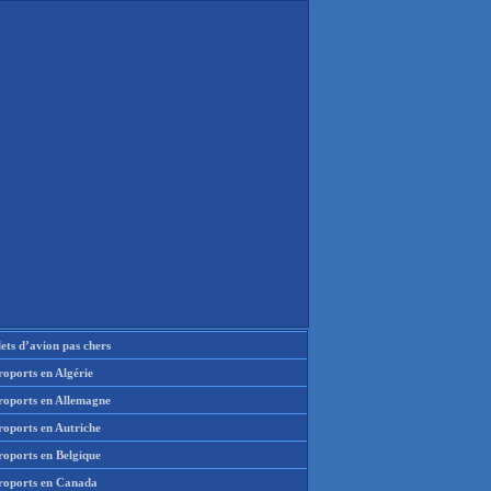
lets d’avion pas chers
oports en Algérie
roports en Allemagne
roports en Autriche
roports en Belgique
roports en Canada