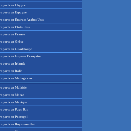
roports en Chypre
roports en Espagne
roports en Émirats Arabes Unis
roports en États-Unis
roports en France
roports en Grèce
roports en Guadeloupe
roports en Guyane Française
roports en Irlande
oports en Italie
roports en Madagascar
roports en Malaisie
roports en Maroc
roports en Mexique
roports en Pays-Bas
roports en Portugal
roports en Royaume-Uni