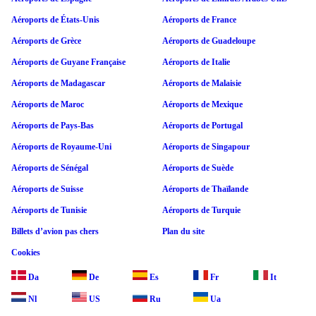
Aéroports de États-Unis
Aéroports de France
Aéroports de Grèce
Aéroports de Guadeloupe
Aéroports de Guyane Française
Aéroports de Italie
Aéroports de Madagascar
Aéroports de Malaisie
Aéroports de Maroc
Aéroports de Mexique
Aéroports de Pays-Bas
Aéroports de Portugal
Aéroports de Royaume-Uni
Aéroports de Singapour
Aéroports de Sénégal
Aéroports de Suède
Aéroports de Suisse
Aéroports de Thaïlande
Aéroports de Tunisie
Aéroports de Turquie
Billets d’avion pas chers
Plan du site
Cookies
Da
De
Es
Fr
It
Nl
US
Ru
Ua