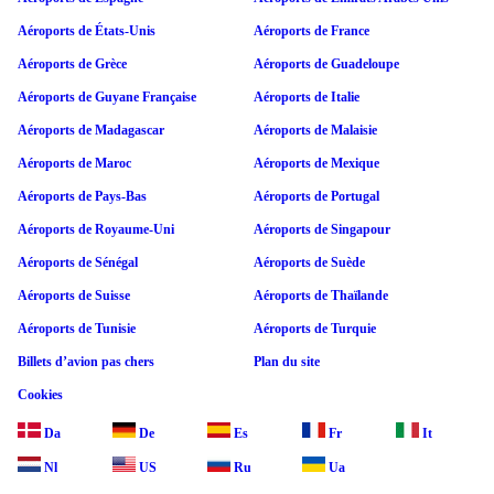
Aéroports de États-Unis
Aéroports de France
Aéroports de Grèce
Aéroports de Guadeloupe
Aéroports de Guyane Française
Aéroports de Italie
Aéroports de Madagascar
Aéroports de Malaisie
Aéroports de Maroc
Aéroports de Mexique
Aéroports de Pays-Bas
Aéroports de Portugal
Aéroports de Royaume-Uni
Aéroports de Singapour
Aéroports de Sénégal
Aéroports de Suède
Aéroports de Suisse
Aéroports de Thaïlande
Aéroports de Tunisie
Aéroports de Turquie
Billets d’avion pas chers
Plan du site
Cookies
Da
De
Es
Fr
It
Nl
US
Ru
Ua