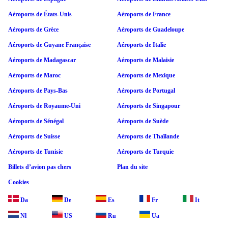
Aéroports de États-Unis
Aéroports de France
Aéroports de Grèce
Aéroports de Guadeloupe
Aéroports de Guyane Française
Aéroports de Italie
Aéroports de Madagascar
Aéroports de Malaisie
Aéroports de Maroc
Aéroports de Mexique
Aéroports de Pays-Bas
Aéroports de Portugal
Aéroports de Royaume-Uni
Aéroports de Singapour
Aéroports de Sénégal
Aéroports de Suède
Aéroports de Suisse
Aéroports de Thaïlande
Aéroports de Tunisie
Aéroports de Turquie
Billets d’avion pas chers
Plan du site
Cookies
Da
De
Es
Fr
It
Nl
US
Ru
Ua