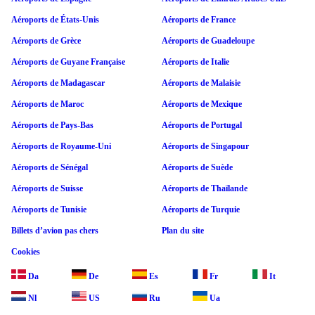
Aéroports de États-Unis
Aéroports de France
Aéroports de Grèce
Aéroports de Guadeloupe
Aéroports de Guyane Française
Aéroports de Italie
Aéroports de Madagascar
Aéroports de Malaisie
Aéroports de Maroc
Aéroports de Mexique
Aéroports de Pays-Bas
Aéroports de Portugal
Aéroports de Royaume-Uni
Aéroports de Singapour
Aéroports de Sénégal
Aéroports de Suède
Aéroports de Suisse
Aéroports de Thaïlande
Aéroports de Tunisie
Aéroports de Turquie
Billets d’avion pas chers
Plan du site
Cookies
Da
De
Es
Fr
It
Nl
US
Ru
Ua