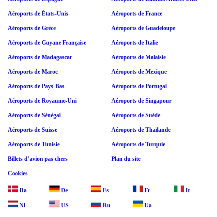
Aéroports de États-Unis
Aéroports de France
Aéroports de Grèce
Aéroports de Guadeloupe
Aéroports de Guyane Française
Aéroports de Italie
Aéroports de Madagascar
Aéroports de Malaisie
Aéroports de Maroc
Aéroports de Mexique
Aéroports de Pays-Bas
Aéroports de Portugal
Aéroports de Royaume-Uni
Aéroports de Singapour
Aéroports de Sénégal
Aéroports de Suède
Aéroports de Suisse
Aéroports de Thaïlande
Aéroports de Tunisie
Aéroports de Turquie
Billets d’avion pas chers
Plan du site
Cookies
Da
De
Es
Fr
It
Nl
US
Ru
Ua