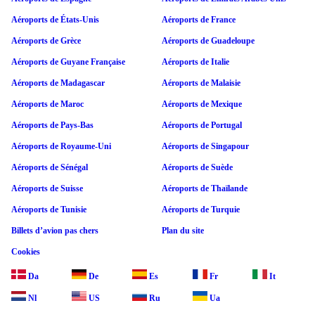
Aéroports de États-Unis
Aéroports de France
Aéroports de Grèce
Aéroports de Guadeloupe
Aéroports de Guyane Française
Aéroports de Italie
Aéroports de Madagascar
Aéroports de Malaisie
Aéroports de Maroc
Aéroports de Mexique
Aéroports de Pays-Bas
Aéroports de Portugal
Aéroports de Royaume-Uni
Aéroports de Singapour
Aéroports de Sénégal
Aéroports de Suède
Aéroports de Suisse
Aéroports de Thaïlande
Aéroports de Tunisie
Aéroports de Turquie
Billets d’avion pas chers
Plan du site
Cookies
Da
De
Es
Fr
It
Nl
US
Ru
Ua