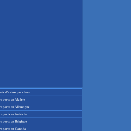
lets d’avion pas chers
oports en Algérie
roports en Allemagne
roports en Autriche
roports en Belgique
roports en Canada