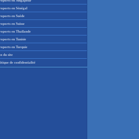
roports en Singapour
roports en Sénégal
roports en Suède
oports en Suisse
roports en Thaïlande
oports en Tunisie
roports en Turquie
n du site
itique de confidentialité