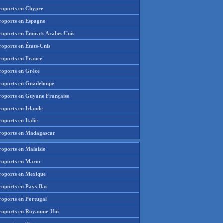
roports en Chypre
roports en Espagne
roports en Émirats Arabes Unis
roports en États-Unis
roports en France
roports en Grèce
roports en Guadeloupe
roports en Guyane Française
roports en Irlande
oports en Italie
roports en Madagascar
roports en Malaisie
roports en Maroc
roports en Mexique
roports en Pays-Bas
roports en Portugal
roports en Royaume-Uni