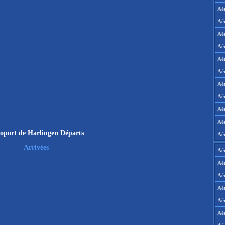
Aé
Aé
Aé
Aé
Aé
Aé
Aé
Aé
Aé
Aér
oport de Harlingen Départs
Aé
Arrivées
Aé
Aé
Aé
Aé
Aé
Aé