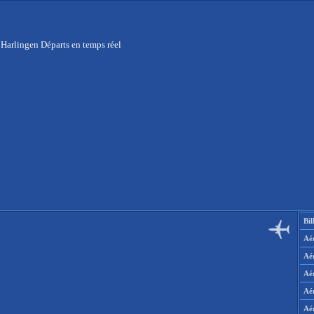
 Harlingen Départs en temps réel
Bil
Aér
Aé
Aé
Aé
Aé