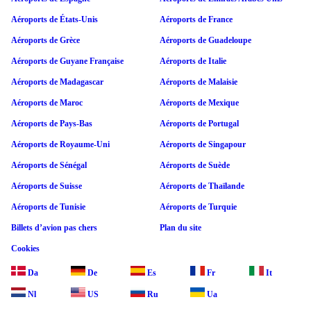
Aéroports de États-Unis
Aéroports de France
Aéroports de Grèce
Aéroports de Guadeloupe
Aéroports de Guyane Française
Aéroports de Italie
Aéroports de Madagascar
Aéroports de Malaisie
Aéroports de Maroc
Aéroports de Mexique
Aéroports de Pays-Bas
Aéroports de Portugal
Aéroports de Royaume-Uni
Aéroports de Singapour
Aéroports de Sénégal
Aéroports de Suède
Aéroports de Suisse
Aéroports de Thaïlande
Aéroports de Tunisie
Aéroports de Turquie
Billets d’avion pas chers
Plan du site
Cookies
Da
De
Es
Fr
It
Nl
US
Ru
Ua