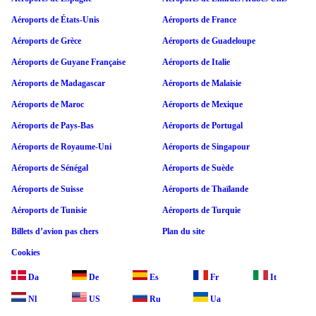
Aéroports de États-Unis
Aéroports de France
Aéroports de Grèce
Aéroports de Guadeloupe
Aéroports de Guyane Française
Aéroports de Italie
Aéroports de Madagascar
Aéroports de Malaisie
Aéroports de Maroc
Aéroports de Mexique
Aéroports de Pays-Bas
Aéroports de Portugal
Aéroports de Royaume-Uni
Aéroports de Singapour
Aéroports de Sénégal
Aéroports de Suède
Aéroports de Suisse
Aéroports de Thaïlande
Aéroports de Tunisie
Aéroports de Turquie
Billets d’avion pas chers
Plan du site
Cookies
Da
De
Es
Fr
It
Nl
US
Ru
Ua