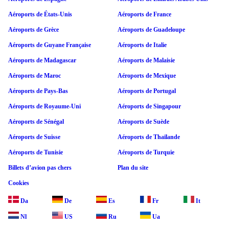
Aéroports de États-Unis
Aéroports de France
Aéroports de Grèce
Aéroports de Guadeloupe
Aéroports de Guyane Française
Aéroports de Italie
Aéroports de Madagascar
Aéroports de Malaisie
Aéroports de Maroc
Aéroports de Mexique
Aéroports de Pays-Bas
Aéroports de Portugal
Aéroports de Royaume-Uni
Aéroports de Singapour
Aéroports de Sénégal
Aéroports de Suède
Aéroports de Suisse
Aéroports de Thaïlande
Aéroports de Tunisie
Aéroports de Turquie
Billets d’avion pas chers
Plan du site
Cookies
Da
De
Es
Fr
It
Nl
US
Ru
Ua