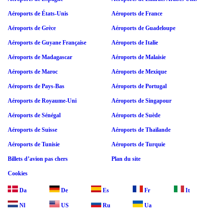
Aéroports de États-Unis
Aéroports de France
Aéroports de Grèce
Aéroports de Guadeloupe
Aéroports de Guyane Française
Aéroports de Italie
Aéroports de Madagascar
Aéroports de Malaisie
Aéroports de Maroc
Aéroports de Mexique
Aéroports de Pays-Bas
Aéroports de Portugal
Aéroports de Royaume-Uni
Aéroports de Singapour
Aéroports de Sénégal
Aéroports de Suède
Aéroports de Suisse
Aéroports de Thaïlande
Aéroports de Tunisie
Aéroports de Turquie
Billets d’avion pas chers
Plan du site
Cookies
Da
De
Es
Fr
It
Nl
US
Ru
Ua