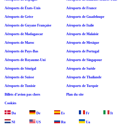
Aéroports de États-Unis
Aéroports de France
Aéroports de Grèce
Aéroports de Guadeloupe
Aéroports de Guyane Française
Aéroports de Italie
Aéroports de Madagascar
Aéroports de Malaisie
Aéroports de Maroc
Aéroports de Mexique
Aéroports de Pays-Bas
Aéroports de Portugal
Aéroports de Royaume-Uni
Aéroports de Singapour
Aéroports de Sénégal
Aéroports de Suède
Aéroports de Suisse
Aéroports de Thaïlande
Aéroports de Tunisie
Aéroports de Turquie
Billets d’avion pas chers
Plan du site
Cookies
Da
De
Es
Fr
It
Nl
US
Ru
Ua