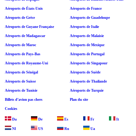
Aéroports de États-Unis
Aéroports de France
Aéroports de Grèce
Aéroports de Guadeloupe
Aéroports de Guyane Française
Aéroports de Italie
Aéroports de Madagascar
Aéroports de Malaisie
Aéroports de Maroc
Aéroports de Mexique
Aéroports de Pays-Bas
Aéroports de Portugal
Aéroports de Royaume-Uni
Aéroports de Singapour
Aéroports de Sénégal
Aéroports de Suède
Aéroports de Suisse
Aéroports de Thaïlande
Aéroports de Tunisie
Aéroports de Turquie
Billets d’avion pas chers
Plan du site
Cookies
Da
De
Es
Fr
It
Nl
US
Ru
Ua