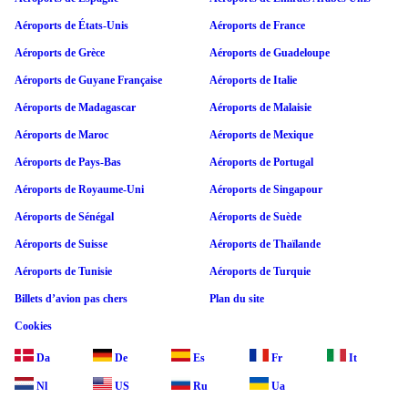
Aéroports de États-Unis
Aéroports de France
Aéroports de Grèce
Aéroports de Guadeloupe
Aéroports de Guyane Française
Aéroports de Italie
Aéroports de Madagascar
Aéroports de Malaisie
Aéroports de Maroc
Aéroports de Mexique
Aéroports de Pays-Bas
Aéroports de Portugal
Aéroports de Royaume-Uni
Aéroports de Singapour
Aéroports de Sénégal
Aéroports de Suède
Aéroports de Suisse
Aéroports de Thaïlande
Aéroports de Tunisie
Aéroports de Turquie
Billets d’avion pas chers
Plan du site
Cookies
Da
De
Es
Fr
It
Nl
US
Ru
Ua