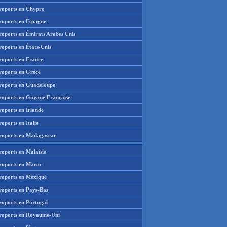
roports en Chypre
roports en Espagne
roports en Émirats Arabes Unis
roports en États-Unis
roports en France
roports en Grèce
roports en Guadeloupe
roports en Guyane Française
roports en Irlande
oports en Italie
roports en Madagascar
roports en Malaisie
roports en Maroc
roports en Mexique
roports en Pays-Bas
roports en Portugal
roports en Royaume-Uni