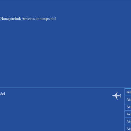
 Nunapitchuk Arrivées en temps réel
Bil
éel
Aér
Aé
Aé
Aé
Aé