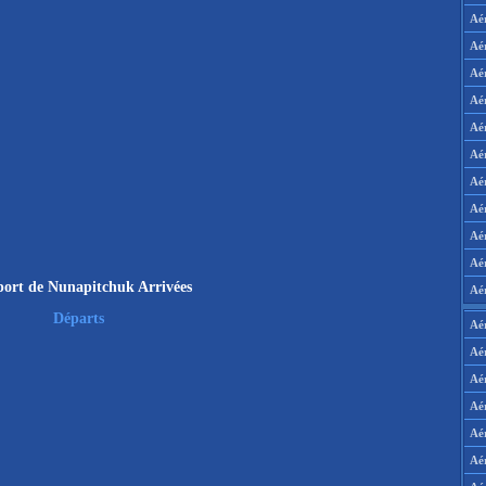
Aé
Aé
Aé
Aé
Aé
Aé
Aé
Aé
Aé
Aér
ort de Nunapitchuk Arrivées
Aé
Départs
Aé
Aé
Aé
Aé
Aé
Aé