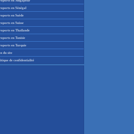
roports en Singapour
roports en Sénégal
roports en Suède
oports en Suisse
roports en Thaïlande
oports en Tunisie
roports en Turquie
n du site
itique de confidentialité