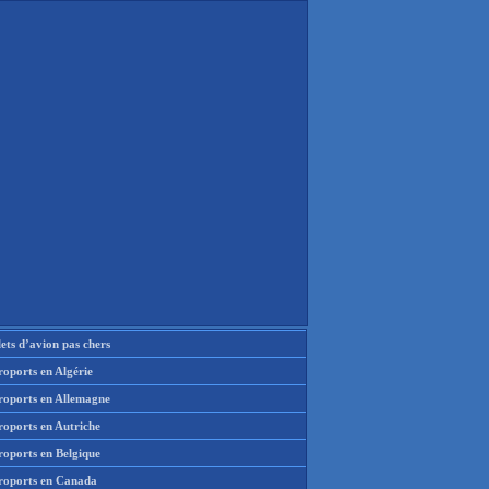
lets d’avion pas chers
oports en Algérie
roports en Allemagne
roports en Autriche
roports en Belgique
roports en Canada