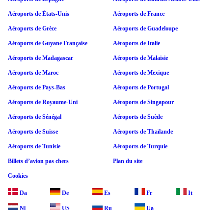
Aéroports de États-Unis
Aéroports de France
Aéroports de Grèce
Aéroports de Guadeloupe
Aéroports de Guyane Française
Aéroports de Italie
Aéroports de Madagascar
Aéroports de Malaisie
Aéroports de Maroc
Aéroports de Mexique
Aéroports de Pays-Bas
Aéroports de Portugal
Aéroports de Royaume-Uni
Aéroports de Singapour
Aéroports de Sénégal
Aéroports de Suède
Aéroports de Suisse
Aéroports de Thaïlande
Aéroports de Tunisie
Aéroports de Turquie
Billets d’avion pas chers
Plan du site
Cookies
Da
De
Es
Fr
It
Nl
US
Ru
Ua