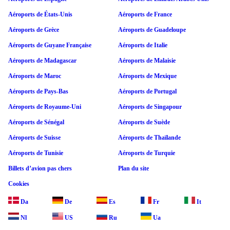
Aéroports de États-Unis
Aéroports de France
Aéroports de Grèce
Aéroports de Guadeloupe
Aéroports de Guyane Française
Aéroports de Italie
Aéroports de Madagascar
Aéroports de Malaisie
Aéroports de Maroc
Aéroports de Mexique
Aéroports de Pays-Bas
Aéroports de Portugal
Aéroports de Royaume-Uni
Aéroports de Singapour
Aéroports de Sénégal
Aéroports de Suède
Aéroports de Suisse
Aéroports de Thaïlande
Aéroports de Tunisie
Aéroports de Turquie
Billets d’avion pas chers
Plan du site
Cookies
Da
De
Es
Fr
It
Nl
US
Ru
Ua