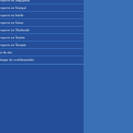
roports en Singapour
roports en Sénégal
roports en Suède
oports en Suisse
roports en Thaïlande
oports en Tunisie
roports en Turquie
n du site
itique de confidentialité