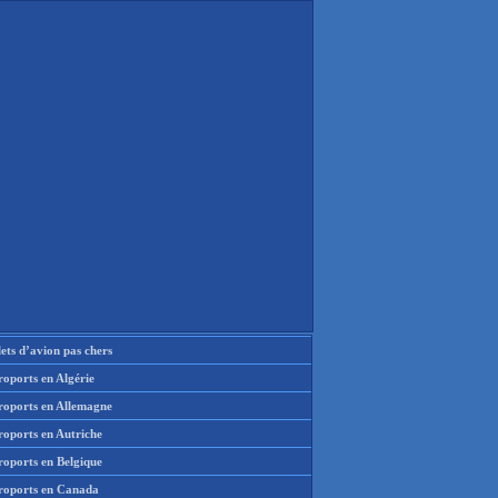
lets d’avion pas chers
oports en Algérie
roports en Allemagne
roports en Autriche
roports en Belgique
roports en Canada