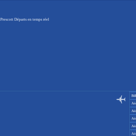
Prescott Départs en temps réel
Bil
Aér
Aé
Aé
Aé
Aé