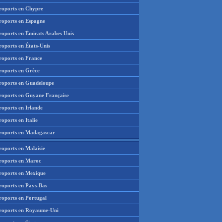
roports en Chypre
roports en Espagne
roports en Émirats Arabes Unis
roports en États-Unis
roports en France
roports en Grèce
roports en Guadeloupe
roports en Guyane Française
roports en Irlande
oports en Italie
roports en Madagascar
roports en Malaisie
roports en Maroc
roports en Mexique
roports en Pays-Bas
roports en Portugal
roports en Royaume-Uni