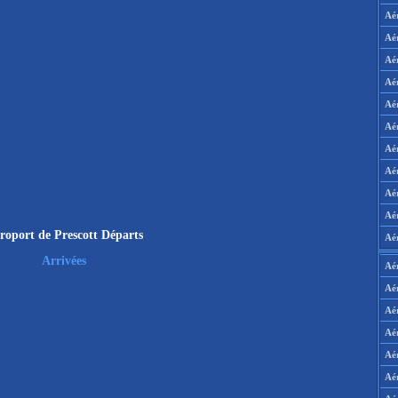
Aé
Aé
Aé
Aé
Aé
Aé
Aé
Aé
Aé
Aér
roport de Prescott Départs
Aé
Arrivées
Aé
Aé
Aé
Aé
Aé
Aé