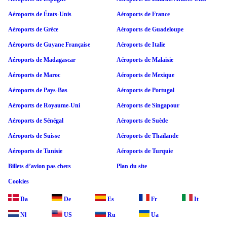
Aéroports de États-Unis
Aéroports de France
Aéroports de Grèce
Aéroports de Guadeloupe
Aéroports de Guyane Française
Aéroports de Italie
Aéroports de Madagascar
Aéroports de Malaisie
Aéroports de Maroc
Aéroports de Mexique
Aéroports de Pays-Bas
Aéroports de Portugal
Aéroports de Royaume-Uni
Aéroports de Singapour
Aéroports de Sénégal
Aéroports de Suède
Aéroports de Suisse
Aéroports de Thaïlande
Aéroports de Tunisie
Aéroports de Turquie
Billets d’avion pas chers
Plan du site
Cookies
Da
De
Es
Fr
It
Nl
US
Ru
Ua