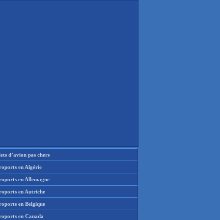
lets d’avion pas chers
oports en Algérie
roports en Allemagne
roports en Autriche
roports en Belgique
roports en Canada