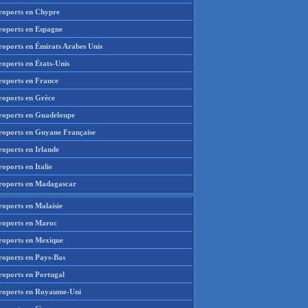
roports en Chypre
roports en Espagne
roports en Émirats Arabes Unis
roports en États-Unis
roports en France
roports en Grèce
roports en Guadeloupe
roports en Guyane Française
roports en Irlande
oports en Italie
roports en Madagascar
roports en Malaisie
roports en Maroc
roports en Mexique
roports en Pays-Bas
roports en Portugal
roports en Royaume-Uni