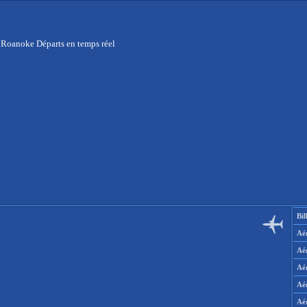
 Roanoke Départs en temps réel
Bil
Aér
Aé
Aé
Aé
Aé