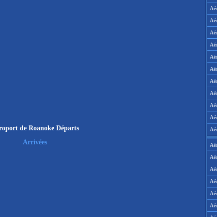
Aé
Aé
Aé
Aé
Aé
Aé
Aé
Aé
Aé
Aér
roport de Roanoke Départs
Aé
Arrivées
Aé
Aé
Aé
Aé
Aé
Aé