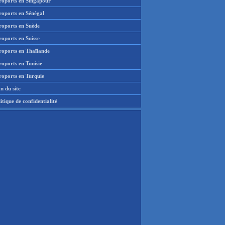
roports en Singapour
roports en Sénégal
roports en Suède
oports en Suisse
roports en Thaïlande
oports en Tunisie
roports en Turquie
n du site
itique de confidentialité