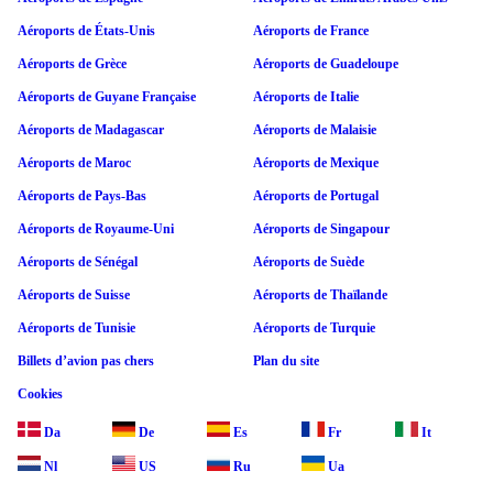
Aéroports de États-Unis
Aéroports de France
Aéroports de Grèce
Aéroports de Guadeloupe
Aéroports de Guyane Française
Aéroports de Italie
Aéroports de Madagascar
Aéroports de Malaisie
Aéroports de Maroc
Aéroports de Mexique
Aéroports de Pays-Bas
Aéroports de Portugal
Aéroports de Royaume-Uni
Aéroports de Singapour
Aéroports de Sénégal
Aéroports de Suède
Aéroports de Suisse
Aéroports de Thaïlande
Aéroports de Tunisie
Aéroports de Turquie
Billets d’avion pas chers
Plan du site
Cookies
Da
De
Es
Fr
It
Nl
US
Ru
Ua