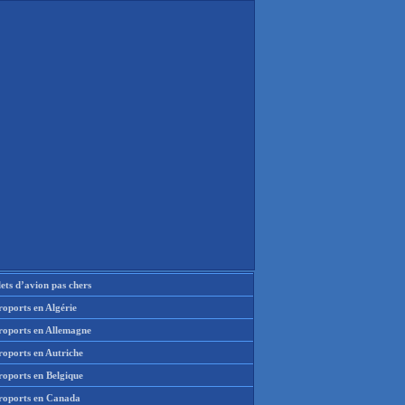
lets d’avion pas chers
oports en Algérie
roports en Allemagne
roports en Autriche
roports en Belgique
roports en Canada