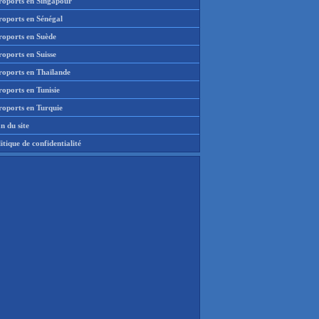
roports en Singapour
roports en Sénégal
roports en Suède
oports en Suisse
roports en Thaïlande
oports en Tunisie
roports en Turquie
n du site
itique de confidentialité