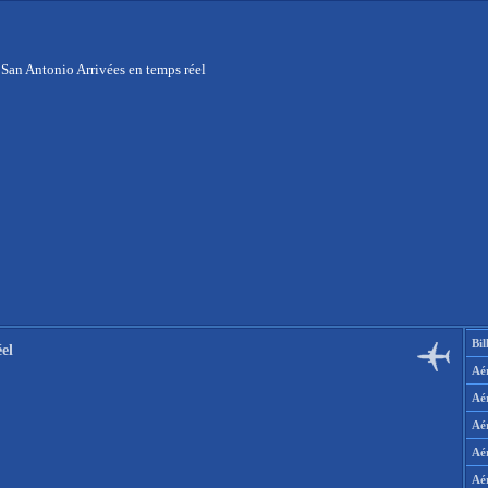
 San Antonio Arrivées en temps réel
Bil
el
Aér
Aé
Aé
Aé
Aé