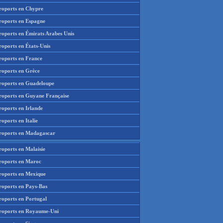
roports en Chypre
roports en Espagne
roports en Émirats Arabes Unis
roports en États-Unis
roports en France
roports en Grèce
roports en Guadeloupe
roports en Guyane Française
roports en Irlande
oports en Italie
roports en Madagascar
roports en Malaisie
roports en Maroc
roports en Mexique
roports en Pays-Bas
roports en Portugal
roports en Royaume-Uni