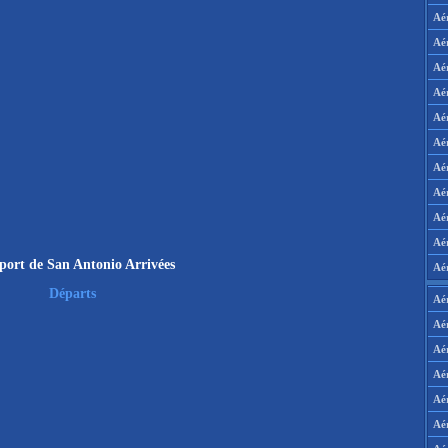
Aé
Aé
Aé
Aé
Aé
Aé
Aé
Aé
Aé
Aér
port de San Antonio Arrivées
Aé
Départs
Aé
Aé
Aé
Aé
Aé
Aé