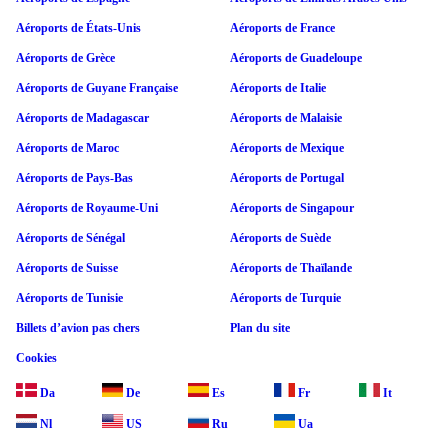
Aéroports de États-Unis
Aéroports de France
Aéroports de Grèce
Aéroports de Guadeloupe
Aéroports de Guyane Française
Aéroports de Italie
Aéroports de Madagascar
Aéroports de Malaisie
Aéroports de Maroc
Aéroports de Mexique
Aéroports de Pays-Bas
Aéroports de Portugal
Aéroports de Royaume-Uni
Aéroports de Singapour
Aéroports de Sénégal
Aéroports de Suède
Aéroports de Suisse
Aéroports de Thaïlande
Aéroports de Tunisie
Aéroports de Turquie
Billets d’avion pas chers
Plan du site
Cookies
Da
De
Es
Fr
It
Nl
US
Ru
Ua