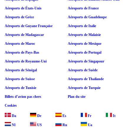
Aéroports de États-Unis
Aéroports de France
Aéroports de Grèce
Aéroports de Guadeloupe
Aéroports de Guyane Française
Aéroports de Italie
Aéroports de Madagascar
Aéroports de Malaisie
Aéroports de Maroc
Aéroports de Mexique
Aéroports de Pays-Bas
Aéroports de Portugal
Aéroports de Royaume-Uni
Aéroports de Singapour
Aéroports de Sénégal
Aéroports de Suède
Aéroports de Suisse
Aéroports de Thaïlande
Aéroports de Tunisie
Aéroports de Turquie
Billets d’avion pas chers
Plan du site
Cookies
Da
De
Es
Fr
It
Nl
US
Ru
Ua