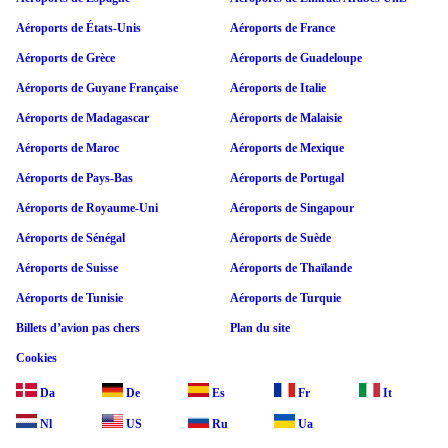
Aéroports de États-Unis
Aéroports de France
Aéroports de Grèce
Aéroports de Guadeloupe
Aéroports de Guyane Française
Aéroports de Italie
Aéroports de Madagascar
Aéroports de Malaisie
Aéroports de Maroc
Aéroports de Mexique
Aéroports de Pays-Bas
Aéroports de Portugal
Aéroports de Royaume-Uni
Aéroports de Singapour
Aéroports de Sénégal
Aéroports de Suède
Aéroports de Suisse
Aéroports de Thaïlande
Aéroports de Tunisie
Aéroports de Turquie
Billets d’avion pas chers
Plan du site
Cookies
Da
De
Es
Fr
It
Nl
US
Ru
Ua