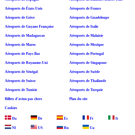
Aéroports de États-Unis
Aéroports de France
Aéroports de Grèce
Aéroports de Guadeloupe
Aéroports de Guyane Française
Aéroports de Italie
Aéroports de Madagascar
Aéroports de Malaisie
Aéroports de Maroc
Aéroports de Mexique
Aéroports de Pays-Bas
Aéroports de Portugal
Aéroports de Royaume-Uni
Aéroports de Singapour
Aéroports de Sénégal
Aéroports de Suède
Aéroports de Suisse
Aéroports de Thaïlande
Aéroports de Tunisie
Aéroports de Turquie
Billets d’avion pas chers
Plan du site
Cookies
Da
De
Es
Fr
It
Nl
US
Ru
Ua