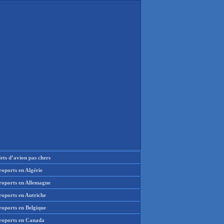
lets d’avion pas chers
oports en Algérie
roports en Allemagne
roports en Autriche
roports en Belgique
roports en Canada