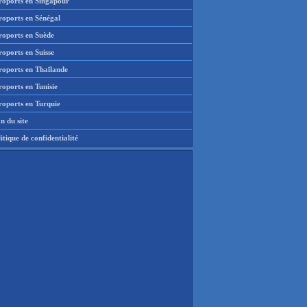
roports en Singapour
roports en Sénégal
roports en Suède
oports en Suisse
roports en Thaïlande
oports en Tunisie
roports en Turquie
n du site
itique de confidentialité