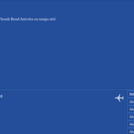
 South Bend Arrivées en temps réel
Bil
el
Aér
Aé
Aé
Aé
Aé