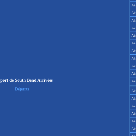
Aé
Aé
Aé
Aé
Aé
Aé
Aé
Aé
Aé
Aér
port de South Bend Arrivées
Aé
Départs
Aé
Aé
Aé
Aé
Aé
Aé