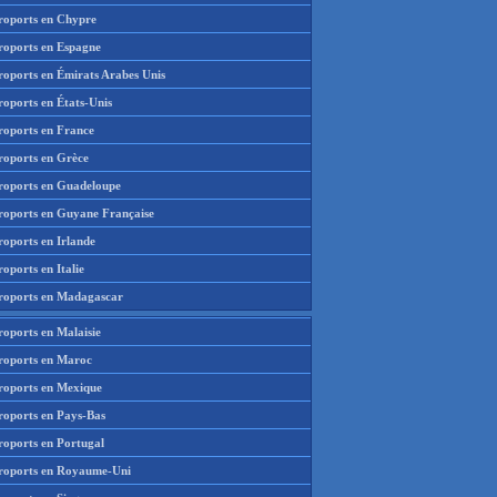
roports en Chypre
roports en Espagne
roports en Émirats Arabes Unis
roports en États-Unis
roports en France
roports en Grèce
roports en Guadeloupe
roports en Guyane Française
roports en Irlande
oports en Italie
roports en Madagascar
roports en Malaisie
roports en Maroc
roports en Mexique
roports en Pays-Bas
roports en Portugal
roports en Royaume-Uni