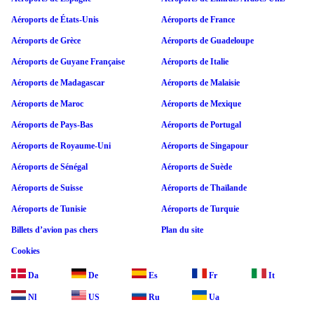
Aéroports de États-Unis
Aéroports de France
Aéroports de Grèce
Aéroports de Guadeloupe
Aéroports de Guyane Française
Aéroports de Italie
Aéroports de Madagascar
Aéroports de Malaisie
Aéroports de Maroc
Aéroports de Mexique
Aéroports de Pays-Bas
Aéroports de Portugal
Aéroports de Royaume-Uni
Aéroports de Singapour
Aéroports de Sénégal
Aéroports de Suède
Aéroports de Suisse
Aéroports de Thaïlande
Aéroports de Tunisie
Aéroports de Turquie
Billets d’avion pas chers
Plan du site
Cookies
Da
De
Es
Fr
It
Nl
US
Ru
Ua