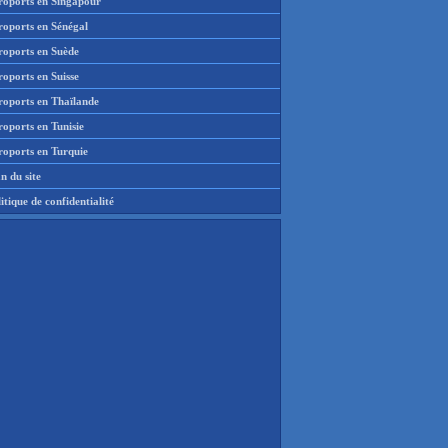
roports en Singapour
roports en Sénégal
roports en Suède
oports en Suisse
roports en Thaïlande
oports en Tunisie
roports en Turquie
n du site
itique de confidentialité