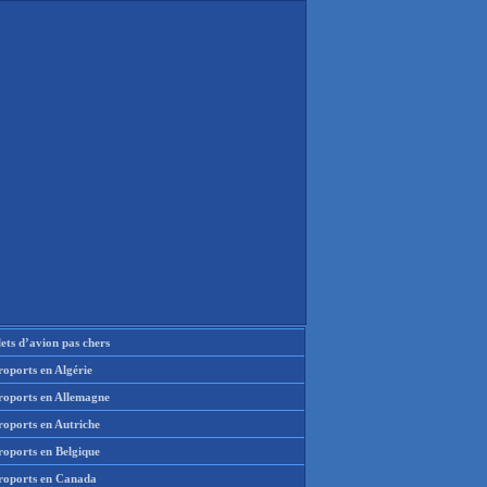
lets d’avion pas chers
oports en Algérie
roports en Allemagne
roports en Autriche
roports en Belgique
roports en Canada