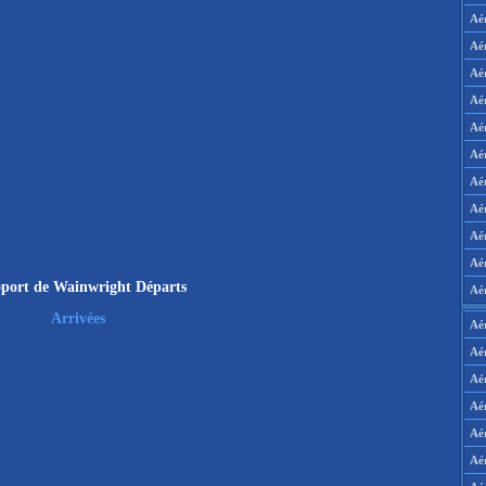
Aé
Aé
Aé
Aé
Aé
Aé
Aé
Aé
Aé
Aér
port de Wainwright Départs
Aé
Arrivées
Aé
Aé
Aé
Aé
Aé
Aé