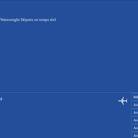
 Wainwright Départs en temps réel
Bil
el
Aér
Aé
Aé
Aé
Aé