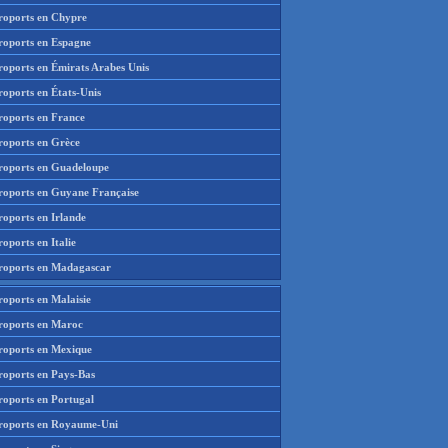
roports en Chypre
roports en Espagne
roports en Émirats Arabes Unis
roports en États-Unis
roports en France
roports en Grèce
roports en Guadeloupe
roports en Guyane Française
roports en Irlande
oports en Italie
roports en Madagascar
roports en Malaisie
roports en Maroc
roports en Mexique
roports en Pays-Bas
roports en Portugal
roports en Royaume-Uni