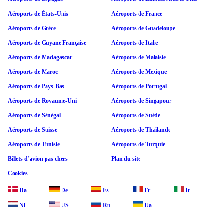
Aéroports de États-Unis
Aéroports de France
Aéroports de Grèce
Aéroports de Guadeloupe
Aéroports de Guyane Française
Aéroports de Italie
Aéroports de Madagascar
Aéroports de Malaisie
Aéroports de Maroc
Aéroports de Mexique
Aéroports de Pays-Bas
Aéroports de Portugal
Aéroports de Royaume-Uni
Aéroports de Singapour
Aéroports de Sénégal
Aéroports de Suède
Aéroports de Suisse
Aéroports de Thaïlande
Aéroports de Tunisie
Aéroports de Turquie
Billets d’avion pas chers
Plan du site
Cookies
Da
De
Es
Fr
It
Nl
US
Ru
Ua