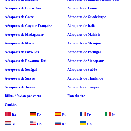
Aéroports de États-Unis
Aéroports de France
Aéroports de Grèce
Aéroports de Guadeloupe
Aéroports de Guyane Française
Aéroports de Italie
Aéroports de Madagascar
Aéroports de Malaisie
Aéroports de Maroc
Aéroports de Mexique
Aéroports de Pays-Bas
Aéroports de Portugal
Aéroports de Royaume-Uni
Aéroports de Singapour
Aéroports de Sénégal
Aéroports de Suède
Aéroports de Suisse
Aéroports de Thaïlande
Aéroports de Tunisie
Aéroports de Turquie
Billets d’avion pas chers
Plan du site
Cookies
Da
De
Es
Fr
It
Nl
US
Ru
Ua