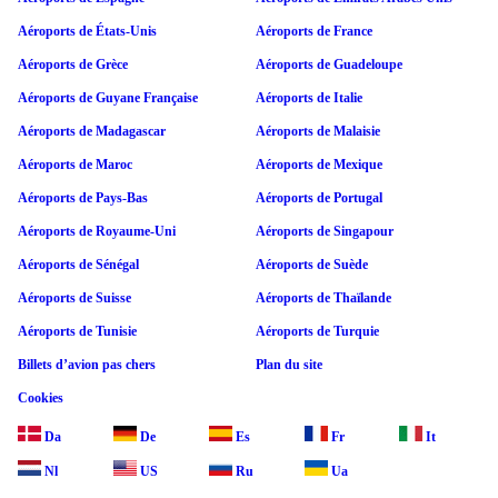
Aéroports de États-Unis
Aéroports de France
Aéroports de Grèce
Aéroports de Guadeloupe
Aéroports de Guyane Française
Aéroports de Italie
Aéroports de Madagascar
Aéroports de Malaisie
Aéroports de Maroc
Aéroports de Mexique
Aéroports de Pays-Bas
Aéroports de Portugal
Aéroports de Royaume-Uni
Aéroports de Singapour
Aéroports de Sénégal
Aéroports de Suède
Aéroports de Suisse
Aéroports de Thaïlande
Aéroports de Tunisie
Aéroports de Turquie
Billets d’avion pas chers
Plan du site
Cookies
Da
De
Es
Fr
It
Nl
US
Ru
Ua