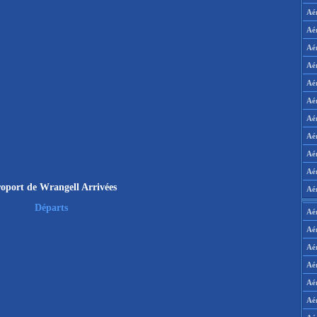
Aé
Aé
Aé
Aé
Aé
Aé
Aé
Aé
Aé
Aér
oport de Wrangell Arrivées
Aé
Départs
Aé
Aé
Aé
Aé
Aé
Aé