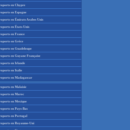
roports en Chypre
roports en Espagne
roports en Émirats Arabes Unis
roports en États-Unis
roports en France
roports en Grèce
roports en Guadeloupe
roports en Guyane Française
roports en Irlande
oports en Italie
roports en Madagascar
roports en Malaisie
roports en Maroc
roports en Mexique
roports en Pays-Bas
roports en Portugal
roports en Royaume-Uni