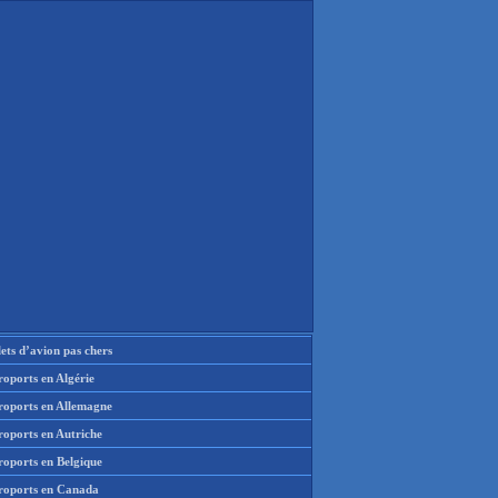
lets d’avion pas chers
oports en Algérie
roports en Allemagne
roports en Autriche
roports en Belgique
roports en Canada