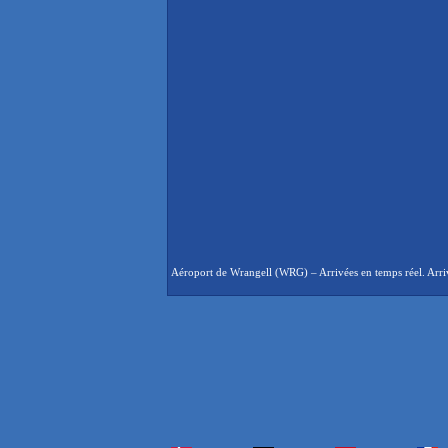
Aéroport de Wrangell (WRG) – Arrivées en temps réel. Arriv