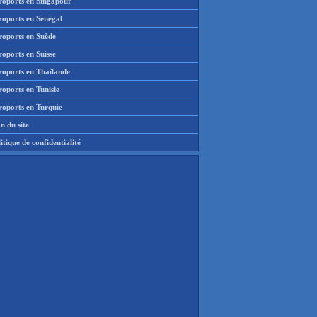
roports en Singapour
roports en Sénégal
roports en Suède
oports en Suisse
roports en Thaïlande
oports en Tunisie
roports en Turquie
n du site
itique de confidentialité